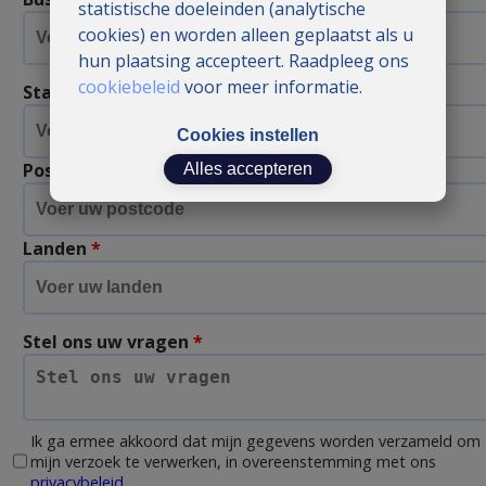
statistische doeleinden (analytische
cookies) en worden alleen geplaatst als u
hun plaatsing accepteert. Raadpleeg ons
cookiebeleid
voor meer informatie.
Stad
*
Cookies instellen
Postcode
*
Alles accepteren
Landen
*
Stel ons uw vragen
*
Ik ga ermee akkoord dat mijn gegevens worden verzameld om
mijn verzoek te verwerken, in overeenstemming met ons
privacybeleid
.