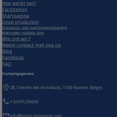
Hoe werkt het?
Faciliteiten
Startpagina
Onze producten
Acquastop: anti-overstromingsbarrière
Watergate: mobiele dam
Wie zijn wij ?
Neem contact met ons op
Blog
Facebook
FAQ
Contactgegevens
28, Chemin des Archiducts, 5100 Namen, België
+32475236042
info@point-technique.com