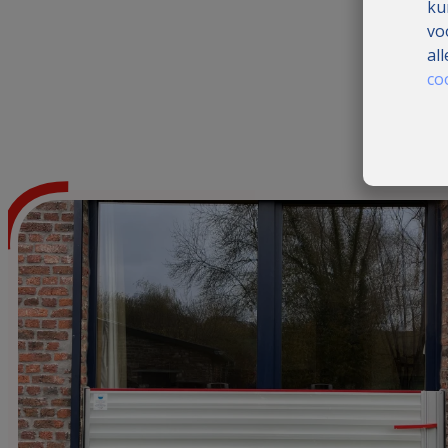
ku
vo
al
co