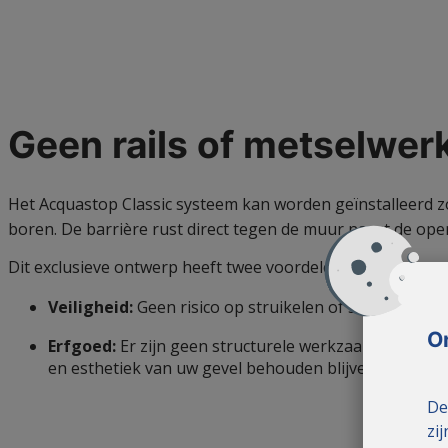
Geen rails of metselwer
Het Acquastop Classic systeem kan worden geïnstalleerd zon
boren.
De barrière rust direct tegen de muur naast de ope
Dit exclusieve ontwerp heeft twee voordelen:
Veiligheid:
Geen risico op struikelen of snijden door 
O
Erfgoed:
Er zijn geen structurele werkzaamheden nod
en esthetiek van uw gevel behouden blijven.
De
zi