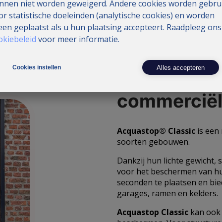
nnen niet worden geweigerd. Andere cookies worden gebru
or statistische doeleinden (analytische cookies) en worden
leen geplaatst als u hun plaatsing accepteert. Raadpleeg ons
okiebeleid
voor meer informatie.
Alles accepteren
Cookies instellen
Ideaal voor
commercië
Acquastop® Classic
is een 
soorten gebouwen.
Dankzij hun lichte gewicht, s
voor het beschermen van hui
seconden te plaatsen en bi
garages, ramen en kelders.
Acquastop Classic
kan ook 