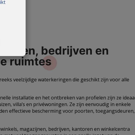
ikt
 huizen, bedrijven en
le
ruimtes
reeks veelzijdige waterkeringen die geschikt zijn voor alle
nelle installatie en het ontbreken van profielen zijn ze ideaa
zen, villa’s en privéwoningen. Ze zijn eenvoudig in enkele
eden effectieve bescherming voor poorten, toegangsdeuren,
winkels, magazijnen, bedrijven, kantoren en winkelcentra