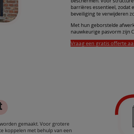
beschermen. Voor structuren
barrières essentieel, zodat 
beveiliging te verwijderen z
Met hun geborstelde afwerki
nauwkeurige pasvorm zijn Cl
Vraag een gratis offerte a
t
g worden gemaakt. Voor grotere
 te koppelen met behulp van een