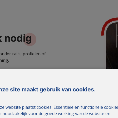
k
nodig
der rails, profielen of
ning.
vaste metalen rails.
nze site maakt gebruik van cookies.
ig, waardoor de integriteit
ze website plaatst cookies. Essentiële en functionele cookie
jn noodzakelijk voor de goede werking van de website en