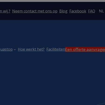
n wij ?
Neem contact met ons op
Blog
Facebook
FAQ
NL
Een offerte aanvrage
quastop
Hoe werkt het?
Faciliteiten