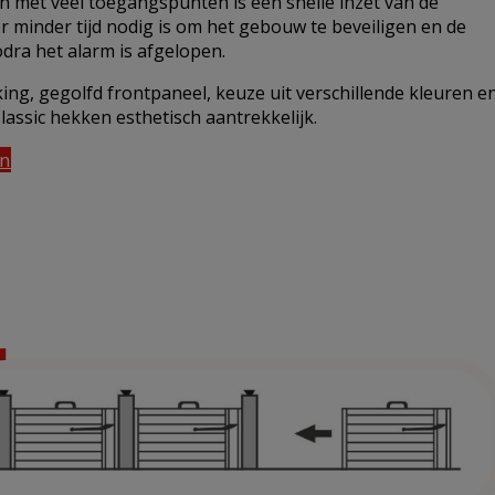
 met veel toegangspunten is een snelle inzet van de
er minder tijd nodig is om het gebouw te beveiligen en de
odra het alarm is afgelopen.
ng, gegolfd frontpaneel, keuze uit verschillende kleuren e
assic hekken esthetisch aantrekkelijk.
an