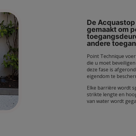
De Acquastop 
gemaakt om pe
toegangsdeure
andere toega
Point Technique voert
die u moet beveilige
deze fase is afgerond
eigendom te bescher
Elke barrière wordt s
strikte lengte en ho
van water wordt geg