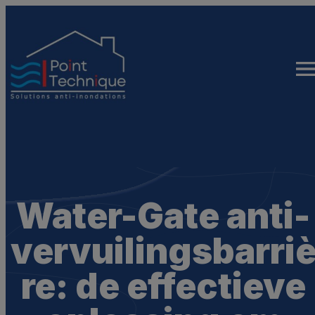
Ga
naar
de
inhoud
Water-Gate anti-
vervuilingsbarri
re: de effectieve