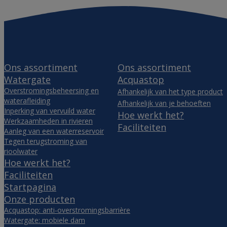
Ons assortiment
Ons assortiment
Watergate
Acquastop
Overstromingsbeheersing en
Afhankelijk van het type product
waterafleiding
Afhankelijk van je behoeften
Inperking van vervuild water
Hoe werkt het?
Werkzaamheden in rivieren
Faciliteiten
Aanleg van een waterreservoir
Tegen terugstroming van
rioolwater
Hoe werkt het?
Faciliteiten
Startpagina
Onze producten
Acquastop: anti-overstromingsbarrière
Watergate: mobiele dam