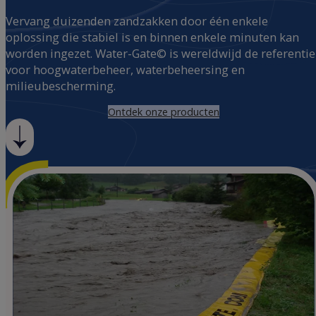
Vervang duizenden zandzakken door één enkele
oplossing die stabiel is en binnen enkele minuten kan
worden ingezet. Water-Gate© is wereldwijd de referentie
voor hoogwaterbeheer, waterbeheersing en
milieubescherming.
Ontdek onze producten