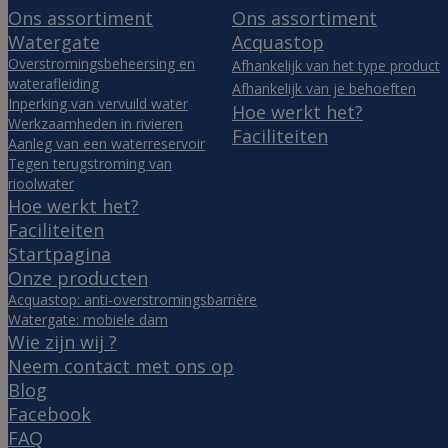
Ons assortiment
Ons assortiment
Watergate
Acquastop
Overstromingsbeheersing en
Afhankelijk van het type product
waterafleiding
Afhankelijk van je behoeften
Inperking van vervuild water
Hoe werkt het?
Werkzaamheden in rivieren
Faciliteiten
Aanleg van een waterreservoir
Tegen terugstroming van
rioolwater
Hoe werkt het?
Faciliteiten
Startpagina
Onze producten
Acquastop: anti-overstromingsbarrière
Watergate: mobiele dam
Wie zijn wij ?
Neem contact met ons op
Blog
Facebook
FAQ