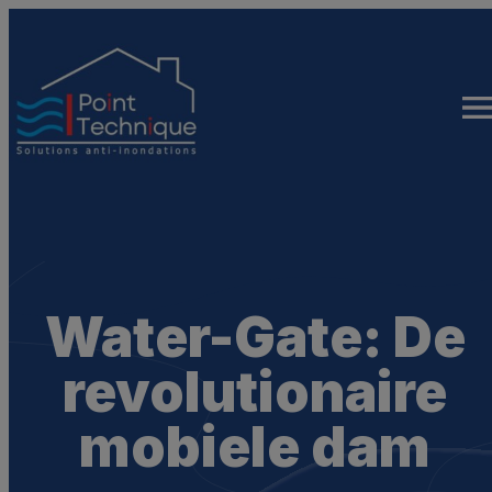
Ga
naar
de
inhoud
Water-Gate: De
revolutionaire
mobiele dam