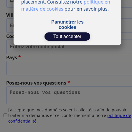
placement. Consultez notre
politique en
matière de cookies
pour en savoir plus.
Ville
*
Paramétrer les
cookies
Code postal
*
Tout accepter
Pays
*
Posez-nous vos questions
*
J’accepte que mes données soient collectées afin de pouvoir
traiter ma demande, et ce, conformément à notre
politique de
confidentialité
.