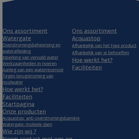
Ons assortiment
Ons assortiment
Watergate
Acquastop
Overstromingsbeheersing en
Afhankelijk van het type product
waterafleiding
Afhankelijk van je behoeften
Inperking van vervuild water
Hoe werkt het?
Werkzaamheden in rivieren
Faciliteiten
Aanleg van een waterreservoir
Tegen terugstroming van
rioolwater
Hoe werkt het?
Faciliteiten
Startpagina
Onze producten
Acquastop: anti-overstromingsbarrière
Watergate: mobiele dam
Wie zijn wij ?
Neem contact met ons op