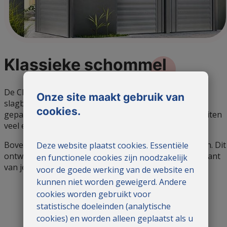
Klassieke
schommel
De Classic Swing flood gate maakt gebruik van een
Onze site maakt gebruik van
slagboom met het exclusieve EasyStop-systeem. Dit
cookies.
gepatenteerde mechanisme maakt het openen en sluiten
veel eenvoudiger.
Bovendien opent het Classic Swing-model naar binnen. Dit
Deze website plaatst cookies. Essentiële
ontwerp zorgt ervoor dat het hek niet aan de buitenkant
en functionele cookies zijn noodzakelijk
van je huis komt.
voor de goede werking van de website en
kunnen niet worden geweigerd. Andere
cookies worden gebruikt voor
statistische doeleinden (analytische
cookies) en worden alleen geplaatst als u