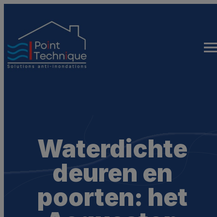
Ga
naar
de
inhoud
Waterdichte
deuren en
poorten: het