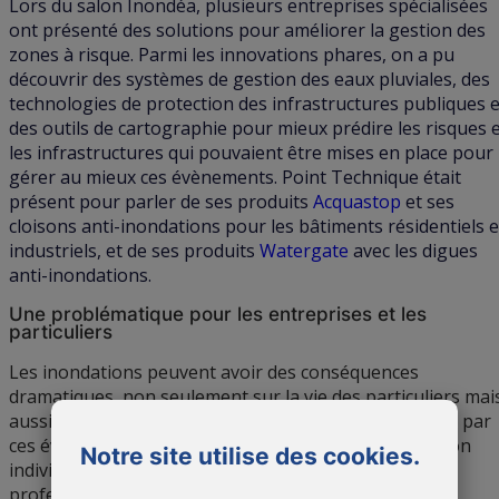
Lors du salon Inondéa, plusieurs entreprises spécialisées
ont présenté des solutions pour améliorer la gestion des
zones à risque. Parmi les innovations phares, on a pu
découvrir des systèmes de gestion des eaux pluviales, des
technologies de protection des infrastructures publiques e
des outils de cartographie pour mieux prédire les risques 
les infrastructures qui pouvaient être mises en place pour
gérer au mieux ces évènements. Point Technique était
présent pour parler de ses produits
Acquastop
et ses
cloisons anti-inondations pour les bâtiments résidentiels e
industriels, et de ses produits
Watergate
avec les digues
anti-inondations.
Une problématique pour les entreprises et les
particuliers
Les inondations peuvent avoir des conséquences
dramatiques, non seulement sur la vie des particuliers mai
aussi sur les entreprises, souvent prises au dépourvu par
ces événements. Que ce soit pour protéger une maison
Notre site utilise des cookies.
individuelle, un immeuble ou même des locaux
professionnels, les solutions proposées lors du salon